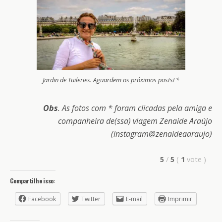
Jardin de Tuileries. Aguardem os próximos posts! *
Obs
. As fotos com * foram clicadas pela amiga e
companheira de(ssa) viagem Zenaide Araújo
(instagram@zenaideaaraujo)
5
/
5
(
1
vote
)
Compartilhe isso:
Facebook
Twitter
E-mail
Imprimir