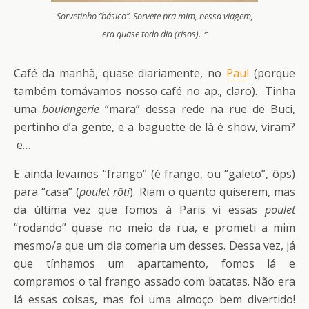
Sorvetinho “básico”. Sorvete pra mim, nessa viagem,
era quase todo dia (risos). *
Café da manhã, quase diariamente, no
Paul
(porque
também tomávamos nosso café no ap., claro). Tinha
uma
boulangerie
“mara”
dessa rede na rue de Buci,
pertinho d’a gente, e a baguette de lá é show, viram?
e…
E ainda levamos “frango” (é frango, ou “galeto”, ôps)
para “casa” (
poulet rôti
). Riam o quanto quiserem, mas
da última vez que fomos à Paris vi essas
poulet
“rodando” quase no meio da rua, e prometi a mim
mesmo/a que um dia comeria um desses. Dessa vez, já
que tínhamos um apartamento, fomos lá e
compramos o tal frango assado com batatas. Não era
lá essas coisas, mas foi uma almoço bem divertido!