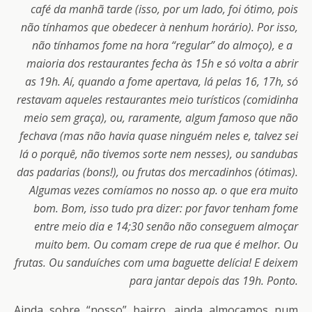
café da manhã tarde (isso, por um lado, foi ótimo, pois
não tínhamos que obedecer à nenhum horário). Por isso,
não tínhamos fome na hora “regular” do almoço), e a
maioria dos restaurantes fecha às 15h e só volta a abrir
as 19h. Aí, quando a fome apertava, lá pelas 16, 17h, só
restavam aqueles restaurantes meio turísticos (comidinha
meio sem graça), ou, raramente, algum famoso que não
fechava (mas não havia quase ninguém neles e, talvez sei
lá o porquê, não tivemos sorte nem nesses), ou sandubas
das padarias (bons!), ou frutas dos mercadinhos (ótimas).
Algumas vezes comíamos no nosso ap. o que era muito
bom. Bom, isso tudo pra dizer: por favor tenham fome
entre meio dia e 14;30 senão não conseguem almoçar
muito bem. Ou comam crepe de rua que é melhor. Ou
frutas. Ou sanduíches com uma baguette delícia! E deixem
para jantar depois das 19h. Ponto.
Ainda sobre “nosso” bairro, ainda almoçamos num