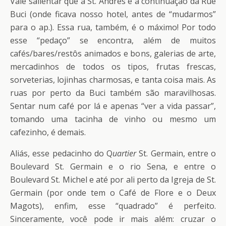
Vale salientar que a St. Andrés é a continuação da Rue
Buci (onde ficava nosso hotel, antes de “mudarmos”
para o ap.). Essa rua, também, é o máximo! Por todo
esse “pedaço” se encontra, além de muitos
cafés/bares/restôs animados e bons, galerias de arte,
mercadinhos de todos os tipos, frutas frescas,
sorveterias, lojinhas charmosas, e tanta coisa mais. As
ruas por perto da Buci também são maravilhosas.
Sentar num café por lá e apenas “ver a vida passar”,
tomando uma tacinha de vinho ou mesmo um
cafezinho, é demais.
Aliás, esse pedacinho do Q
uartier
St. Germain, entre o
Boulevard St. Germain e o rio Sena, e entre o
Boulevard St. Michel e até por ali perto da Igreja de St.
Germain (por onde tem o Café de Flore e o Deux
Magots), enfim, esse “quadrado” é perfeito.
Sinceramente, você pode ir mais além: cruzar o