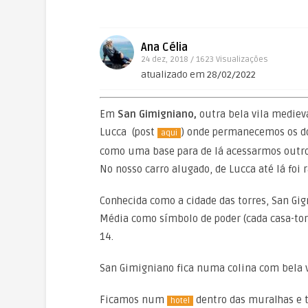
Ana Célia
24 dez, 2018 / 1623
Visualizações
atualizado em 28/02/2022
Em
San Gimigniano,
outra bela vila mediev
Lucca (post
) onde permanecemos os do
aqui
como uma base para de lá acessarmos outros
No nosso carro alugado, de Lucca até lá foi r
Conhecida como a cidade das torres, San Gig
Média como símbolo de poder (cada casa-tor
14.
San Gimigniano fica numa colina com bela v
Ficamos num
dentro das muralhas e t
hotel