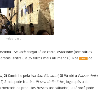
Pelas ruas…
zinha… Se você chegar lá de carro, estacione (tem vários
aratos -entre 6 a 25 euros mais ou menos-). Nos
do
post
ni
,
2)
Caminhe pela
Via San Giovanni
,
3)
Vá até a
Piazza della
.
5)
Ainda pode ir até a
Piazza delle Erbe
, logo após a do
ercado de produtos frescos aos sábados), e lá você pode