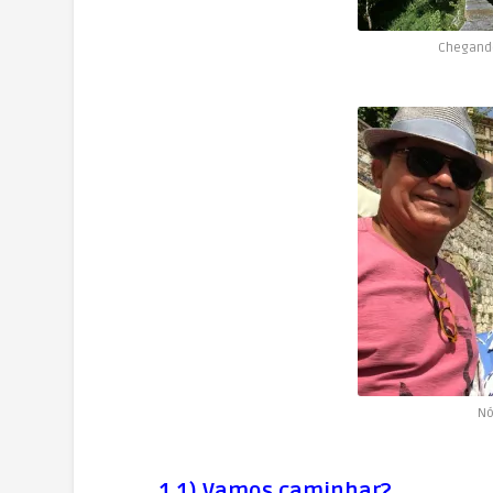
Chegando
Nó
1.1) Vamos caminhar?