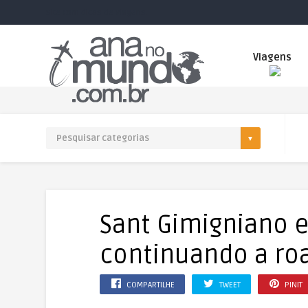
Site com dicas de viagens.
Viagens
Sant Gimigniano e
continuando a roa
COMPARTILHE
TWEET
PINIT