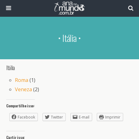
• Itália •
Itália
Roma
(1)
Veneza
(2)
Compartilhe isso:
Facebook
Twitter
E-mail
Imprimir
Curtir isso: