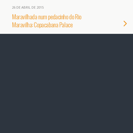
26 DE ABRIL DE 2015
Maravilhada num pedacinho do Rio
Maravilha: Copacabana Palace
1 RESPOSTA
25 DE ABRIL DE 2015
Viagens na Infância
SEM RESPOSTA
10 DE ABRIL DE 2015
Serra de São Bento: Aventuras e
Gostosuras!
2 RESPOSTAS
23 DE FEVEREIRO DE 2015