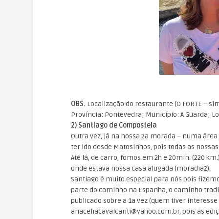
OBS.
Localização do restaurante (O FORTE – si
Província: Pontevedra; Município: A Guarda; Lo
2) Santiago de Compostela
Outra vez, já na nossa 2a morada – numa área 
ter ido desde Matosinhos, pois todas as nossa
Até lá, de carro, fomos em 2h e 20min. (220 km.)
onde estava nossa casa alugada (moradia2).
Santiago é muito especial para nós pois fizem
parte do caminho na Espanha, o caminho tra
publicado sobre a 1a vez (quem tiver interess
anaceliacavalcanti@yahoo.com.br, pois as ediçõ