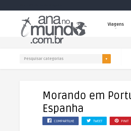
Site com dicas de viagens.
Viagens
Morando em Portug
Espanha
COMPARTILHE
TWEET
PINIT