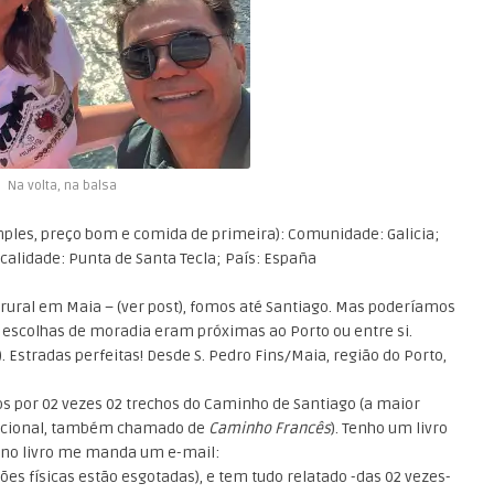
Na volta, na balsa
mples, preço bom e comida de primeira): Comunidade: Galicia;
calidade: Punta de Santa Tecla; País: España
rural em Maia – (ver post), fomos até Santiago. Mas poderíamos
s escolhas de moradia eram próximas ao Porto ou entre si.
. Estradas perfeitas! Desde S. Pedro Fins/Maia, região do Porto,
os por 02 vezes 02 trechos do Caminho de Santiago (a maior
dicional, também chamado de
Caminho Francês
). Tenho um livro
e no livro me manda um e-mail:
es físicas estão esgotadas), e tem tudo relatado -das 02 vezes-