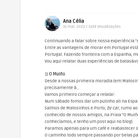
Ana Célia
15 mar, 2022 / 1168
Visualizações
Continuando a falar sobre nossa experiência 
Entre as vantagens de morar em Portugal está 
Portugal. Fazendo fronteira com a Espanha, mui
Vou aqui relatar duas experiências de batas&vo
1)
O Muiño
Desde a nossas primeira moradia (em Matosin
precisamente à…
Vamos primeiro começar a relatar:
Num sábado fomos dar um pulinho ali na Esp
Saímos de Matosinhos e Porto,
by car
, rumo ao
conhecido de nossos amigos, na Praia “O Muiñ
conhecíamos, e tenho um post aqui no blog).
Paramos apenas para um café e reabastecer o
O caminho todo sempre passando por belas pa